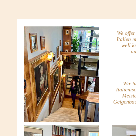
We offer
Italien 
well k
an
Wir b
Italieni
Meist
Geigenba